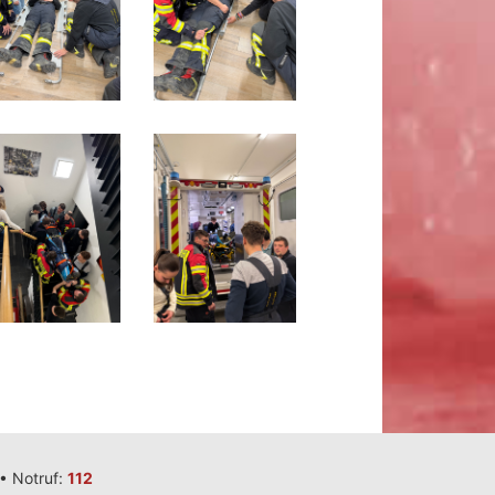
•
Notruf:
112