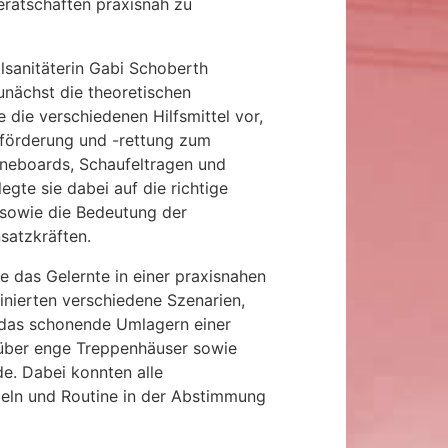
erätschaften praxisnah zu
lsanitäterin Gabi Schoberth
nächst die theoretischen
e die verschiedenen Hilfsmittel vor,
beförderung und -rettung zum
ineboards, Schaufeltragen und
gte sie dabei auf die richtige
sowie die Bedeutung der
satzkräften.
e das Gelernte in einer praxisnahen
nierten verschiedene Szenarien,
 das schonende Umlagern einer
über enge Treppenhäuser sowie
e. Dabei konnten alle
eln und Routine in der Abstimmung