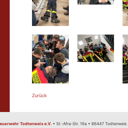
Zurück
 Feuerwehr Todtenweis e.V.
•
St.-Afra-Str. 16a • 86447 Todtenweis